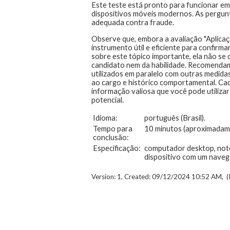
Este teste está pronto para funcionar em
dispositivos móveis modernos. As pergunt
adequada contra fraude.
Observe que, embora a avaliação "Aplicaç
instrumento útil e eficiente para confirm
sobre este tópico importante, ela não se d
candidato nem da habilidade. Recomendam
utilizados em paralelo com outras medida
ao cargo e histórico comportamental. Cad
informação valiosa que você pode utilizar
potencial.
Idioma:
português (Brasil).
Tempo para
10 minutos (aproximadam
conclusão:
Especificação:
computador desktop, noteb
dispositivo com um naveg
Version: 1, Created: 09/12/2024 10:52 AM, (I