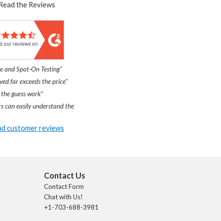
Read the Reviews
e and Spot-On Testing"
ved far exceeds the price"
 the guess work"
s can easily understand the
d customer reviews
Contact Us
Contact Form
Chat with Us!
+1-703-688-3981