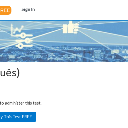
Sign In
guês)
to administer this test.
ry This Test FREE