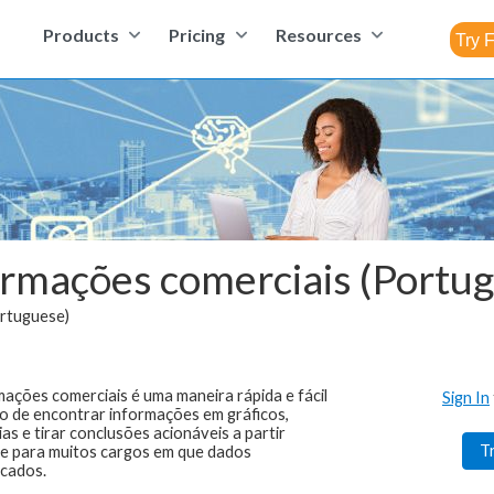
Products
Pricing
Resources
ormações comerciais (Portu
ortuguese)
mações comerciais
é uma maneira rápida e fácil
Sign In
o de encontrar informações em gráficos,
ias e tirar conclusões acionáveis a partir
T
te para muitos cargos em que dados
icados.