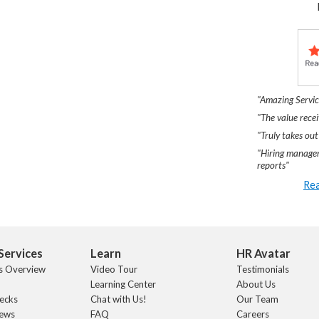
"Amazing Servic
"The value recei
"Truly takes out
"Hiring manager
reports"
Rea
Services
Learn
HR Avatar
s Overview
Video Tour
Testimonials
Learning Center
About Us
ecks
Chat with Us!
Our Team
iews
FAQ
Careers