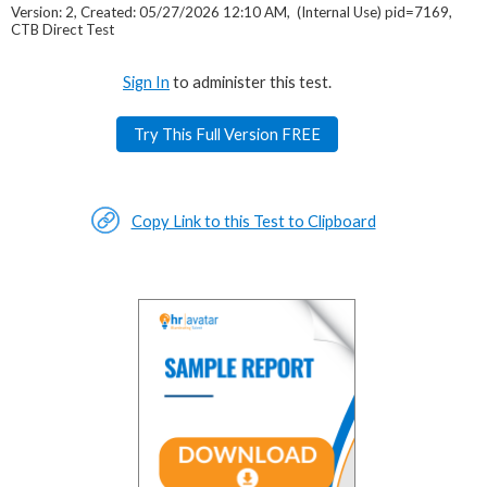
Version: 2, Created: 05/27/2026 12:10 AM, (Internal Use) pid=7169,
CTB Direct Test
Sign In
to administer this test.
Try This Full Version FREE
Copy Link to this Test to Clipboard