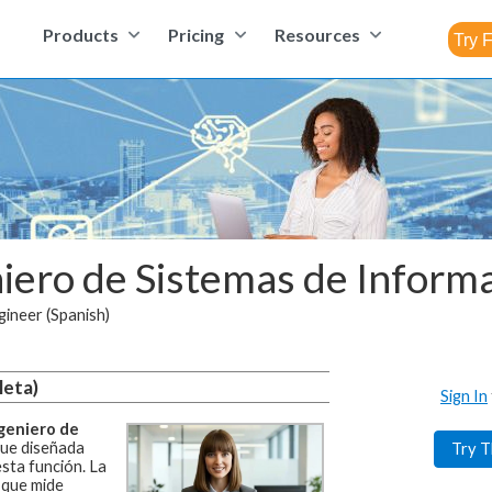
Products
Pricing
Resources
iero de Sistemas de Inform
gineer (Spanish)
leta)
Sign In
geniero de
ue diseñada
Try T
esta función.
La
 que mide