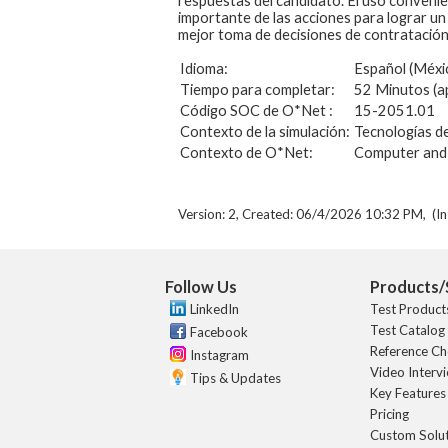
respuestas del candidato. El uso convenie
importante de las acciones para lograr un
mejor toma de decisiones de contratación
Idioma:
Español (Méxi
Tiempo para completar:
52 Minutos (
Código SOC de O*Net :
15-2051.01
Contexto de la simulación:
Tecnologías de
Contexto de O*Net:
Computer and
Version: 2, Created: 06/4/2026 10:32 PM, (In
Follow Us
Products/
LinkedIn
Test Product
Test Catalog
Facebook
Reference Ch
Instagram
Video Interv
Tips & Updates
Key Features
Pricing
Custom Solu