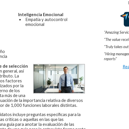
Inteligencia Emocional
Empatía y autocontrol
emocional
"Amazing Servic
"The value recei
"Truly takes out
eño
"Hiring manager
ncia
reports"
e de selección
Rea
 general, así
ributo. La
los factores
izados por la
erno de los
ta más de una
uación de la importancia relativa de diversos
or de 1,000 funciones laborales distintas.
idatos incluye preguntas específicas para la
 críticas o aquellas en las que las
na guía para anotar la evaluación de las