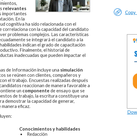
imientos,
os
relevantes
Copy L
 importantes
tación. En la
tud cognitiva ha sido relacionada con el
 correlaciona con la capacidad del candidato
ver problemas complejos. Las características
ecuadamente se integrará el candidato a la
habilidades indican el grado de capacitación
oductivo. Finalmente, el historial de
ductas inadecuadas que pueden impactar el
mas de Información
incluye una
simulación
tos se reúnen con clientes, compañeros y
con el trabajo. Encuestas realizadas después
s candidatos reaccionan de manera favorable a
contiene un
componente
de ensayo que se
stos de trabajo, la escritura constituye una
ara demostrar la capacidad de generar,
 manera eficaz.
Down
luyen:
Conocimientos y habilidades
Redacción