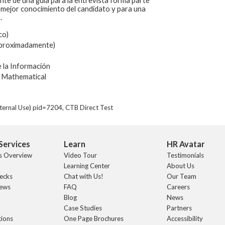
nte de una guía para la entrevista forma parte
 mejor conocimiento del candidato y para una
.
co)
aproximadamente)
 la Información
 Mathematical
ternal Use) pid=7204, CTB Direct Test
Services
Learn
HR Avatar
s Overview
Video Tour
Testimonials
Learning Center
About Us
ecks
Chat with Us!
Our Team
iews
FAQ
Careers
Blog
News
Case Studies
Partners
tions
One Page Brochures
Accessibility