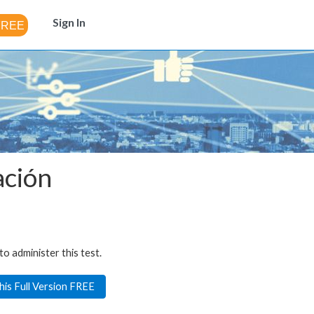
Sign In
ación
to administer this test.
his Full Version FREE