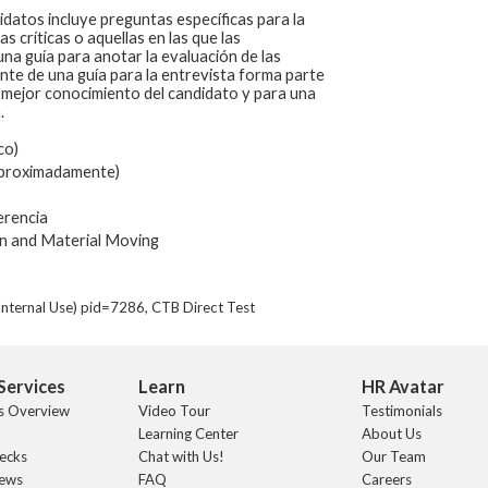
idatos incluye preguntas específicas para la
 críticas o aquellas en las que las
na guía para anotar la evaluación de las
nte de una guía para la entrevista forma parte
 mejor conocimiento del candidato y para una
.
co)
aproximadamente)
erencia
n and Material Moving
nternal Use) pid=7286, CTB Direct Test
Services
Learn
HR Avatar
s Overview
Video Tour
Testimonials
Learning Center
About Us
ecks
Chat with Us!
Our Team
iews
FAQ
Careers