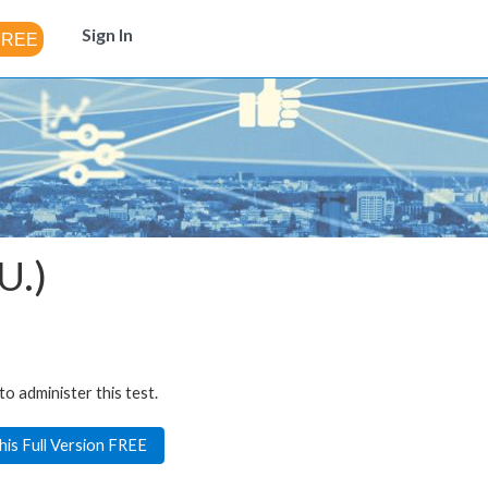
Sign In
U.)
to administer this test.
his Full Version FREE