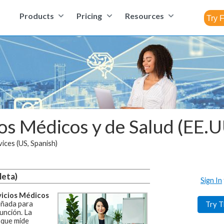
Products
Pricing
Resources
ios Médicos y de Salud (EE.U
ices (US, Spanish)
leta)
Sign In
vicios Médicos
eñada para
Try T
función.
La
 que mide