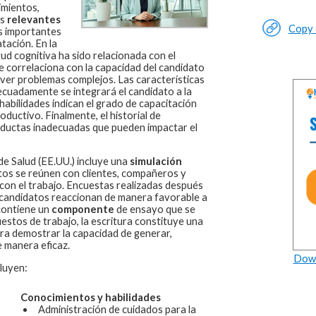
imientos,
os
relevantes
Copy L
 importantes
tación. En la
tud cognitiva ha sido relacionada con el
 correlaciona con la capacidad del candidato
ver problemas complejos. Las características
ecuadamente se integrará el candidato a la
habilidades indican el grado de capacitación
oductivo. Finalmente, el historial de
ductas inadecuadas que pueden impactar el
de Salud (EE.UU.)
incluye una
simulación
tos se reúnen con clientes, compañeros y
con el trabajo. Encuestas realizadas después
s candidatos reaccionan de manera favorable a
contiene un
componente
de ensayo que se
stos de trabajo, la escritura constituye una
ara demostrar la capacidad de generar,
 manera eficaz.
Down
luyen:
Conocimientos y habilidades
Administración de cuidados para la