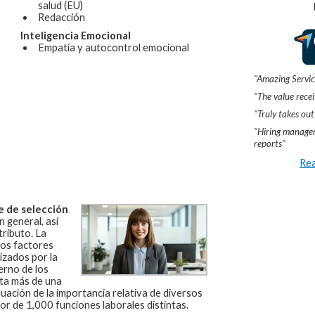
salud (EU)
Redacción
Inteligencia Emocional
Empatía y autocontrol emocional
"Amazing Servic
"The value recei
"Truly takes out
"Hiring manager
reports"
Rea
e de selección
 general, así
ributo. La
los factores
izados por la
erno de los
ta más de una
uación de la importancia relativa de diversos
or de 1,000 funciones laborales distintas.