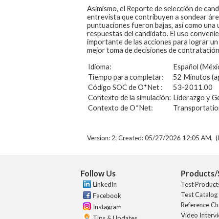
Asimismo, el Reporte de selección de cand
entrevista que contribuyen a sondear áreas
puntuaciones fueron bajas, así como una u
respuestas del candidato. El uso convenie
importante de las acciones para lograr un
mejor toma de decisiones de contratación
Idioma:
Español (Méxi
Tiempo para completar:
52 Minutos (
Código SOC de O*Net :
53-2011.00
Contexto de la simulación:
Liderazgo y G
Contexto de O*Net:
Transportatio
Version: 2, Created: 05/27/2026 12:05 AM, (I
Follow Us
Products/
LinkedIn
Test Product
Test Catalog
Facebook
Reference Ch
Instagram
Video Interv
Tips & Updates