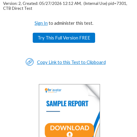
Version: 2, Created: 05/27/2026 12:12 AM, (Internal Use) pid=7301,
CTB Direct Test
Sign In
to administer this test.
Try This Full Version FREE
Copy Link to this Test to Clipboard