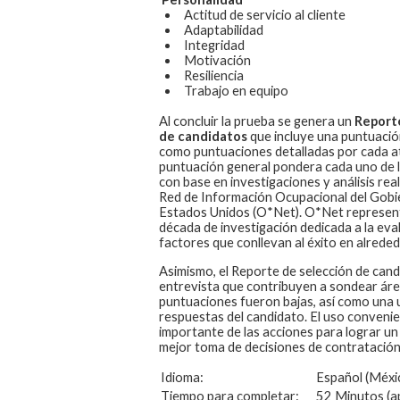
Actitud de servicio al cliente
Adaptabilidad
Integridad
Motivación
Resiliencia
Trabajo en equipo
Al concluir la prueba se genera un
Report
de candidatos
que incluye una puntuación
como puntuaciones detalladas por cada at
puntuación general pondera cada uno de 
con base en investigaciones y análisis real
Red de Información Ocupacional del Gobi
Estados Unidos (O*Net). O*Net represen
década de investigación dedicada a la eval
factores que conllevan al éxito en alreded
Asimismo, el Reporte de selección de cand
entrevista que contribuyen a sondear áreas
puntuaciones fueron bajas, así como una u
respuestas del candidato. El uso convenie
importante de las acciones para lograr un
mejor toma de decisiones de contratación
Idioma:
Español (Méxi
Tiempo para completar:
52 Minutos (