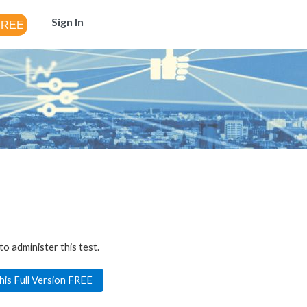
Sign In
to administer this test.
his Full Version FREE