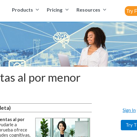
Products
Pricing
Resources
tas al por menor
leta)
Sign In
entas al por
udarle a
Try T
prueba ofrece
udes cognitivas,