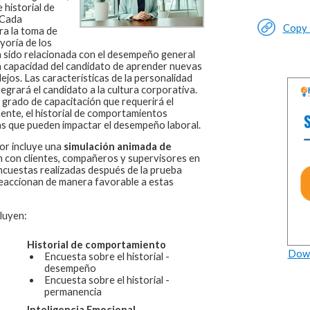
 historial de
Cada
Copy L
a la toma de
yoría de los
ha sido relacionada con el desempeño general
la capacidad del candidato de aprender nuevas
ejos. Las características de la personalidad
grará el candidato a la cultura corporativa.
 grado de capacitación que requerirá el
ente, el historial de comportamientos
s que pueden impactar el desempeño laboral.
or
incluye una
simulación animada de
n con clientes, compañeros y supervisores en
ncuestas realizadas después de la prueba
reaccionan de manera favorable a estas
luyen:
Historial de comportamiento
Down
Encuesta sobre el historial -
desempeño
Encuesta sobre el historial -
permanencia
Inteligencia Emocional