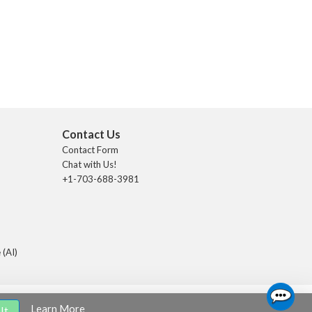
Contact Us
Contact Form
Chat with Us!
+1-703-688-3981
 (AI)
Learn More
It