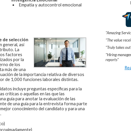
Empatía y autocontrol emocional
"Amazing Servic
e de selección
"The value recei
 general, así
"Truly takes out
ributo. La
los factores
"Hiring manager
izados por la
reports"
erno de los
Rea
ta más de una
uación de la importancia relativa de diversos
or de 1,000 funciones laborales distintas.
idatos incluye preguntas específicas para la
 críticas o aquellas en las que las
na guía para anotar la evaluación de las
nte de una guía para la entrevista forma parte
 mejor conocimiento del candidato y para una
.
co)
aproximadamente)