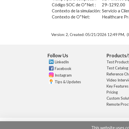
Código SOC de O*Net :
29-1292.00
Contexto de la simulación:
Servicio a Clie
Contexto de O*Net:
Healthcare Pra
Version: 2, Created: 05/21/2026 12:49 PM, (I
Follow Us
Products/
LinkedIn
Test Product
Test Catalog
Facebook
Reference Ch
Instagram
Video Interv
Tips & Updates
Key Features
Pricing
Custom Solu
Remote Proc
COPYRIGHT © 2026 HR Avata
This website uses c