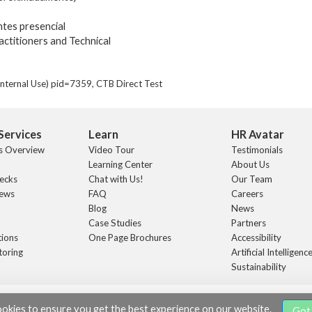
ntes presencial
ctitioners and Technical
nternal Use) pid=7359, CTB Direct Test
Services
Learn
HR Avatar
s Overview
Video Tour
Testimonials
Learning Center
About Us
ecks
Chat with Us!
Our Team
iews
FAQ
Careers
Blog
News
Case Studies
Partners
tions
One Page Brochures
Accessibility
toring
Artificial Intelligence
Sustainability
r, Inc. |
|
Terms and Conditions
Privacy
ookies to ensure you get the best experience on our website.
Got 