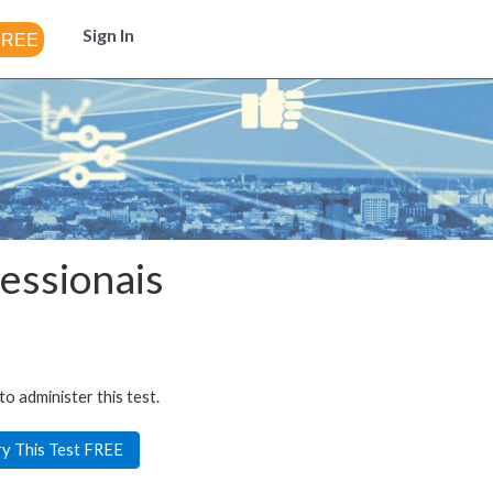
Sign In
fessionais
to administer this test.
ry This Test FREE