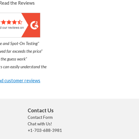
Read the Reviews
e and Spot-On Testing"
ved far exceeds the price"
 the guess work"
s can easily understand the
d customer reviews
Contact Us
Contact Form
Chat with Us!
+1-703-688-3981