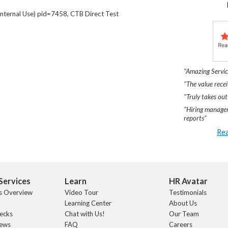
nternal Use) pid=7458, CTB Direct Test
"Amazing Servic
"The value recei
"Truly takes out
"Hiring manager
reports"
Rea
Services
Learn
HR Avatar
s Overview
Video Tour
Testimonials
Learning Center
About Us
ecks
Chat with Us!
Our Team
iews
FAQ
Careers