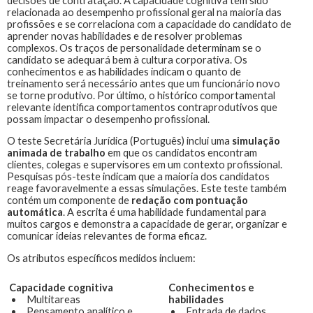
decisões de contratação. A capacidade cognitiva tem sido
relacionada ao desempenho profissional geral na maioria das
profissões e se correlaciona com a capacidade do candidato de
aprender novas habilidades e de resolver problemas
complexos. Os traços de personalidade determinam se o
candidato se adequará bem à cultura corporativa. Os
conhecimentos e as habilidades indicam o quanto de
treinamento será necessário antes que um funcionário novo
se torne produtivo. Por último, o histórico comportamental
relevante identifica comportamentos contraprodutivos que
possam impactar o desempenho profissional.
O teste
Secretária Jurídica (Português)
inclui uma
simulação
animada de trabalho
em que os candidatos encontram
clientes, colegas e supervisores em um contexto profissional.
Pesquisas pós-teste indicam que a maioria dos candidatos
reage favoravelmente a essas simulações. Este teste também
contém um componente de
redação com pontuação
automática
. A escrita é uma habilidade fundamental para
muitos cargos e demonstra a capacidade de gerar, organizar e
comunicar ideias relevantes de forma eficaz.
Os atributos específicos medidos incluem:
Capacidade cognitiva
Conhecimentos e
Multitareas
habilidades
Pensamento analítico e
Entrada de dados