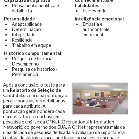
Capacidade cognitiva
Conhecimentos e
Pensamento analítico e
habilidades
detalhista
Escrevendo
Personalidade
Inteligência emocional
Adaptabilidade
Empatia e
Determinação
autocontrole
Integridade
emocional
Resiliência
Trabalho em equipe
Histórico comportamental
Pesquisa de história -
Desempenho
Pesquisa de histórico -
Permanência
Após a conclusão, o teste gera
um
Relatório de Seleção de
Candidato
com uma pontuação
geral e pontuações detalhadas
para cada atributo. A
pontuação geral pondera cada
um dos fatores com base em
pesquisa e análise da O*Net (Occupational Information
Network), do governo dos EUA. A O*Net representa mais de
uma década de pesquisa dedicada à avaliação da importância
relativa de vários fatores que levam ao sucesso em quase