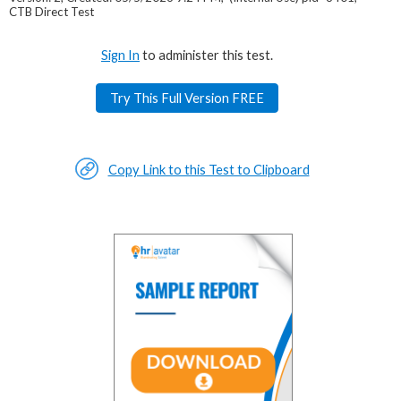
CTB Direct Test
Sign In
to administer this test.
Try This Full Version FREE
Copy Link to this Test to Clipboard